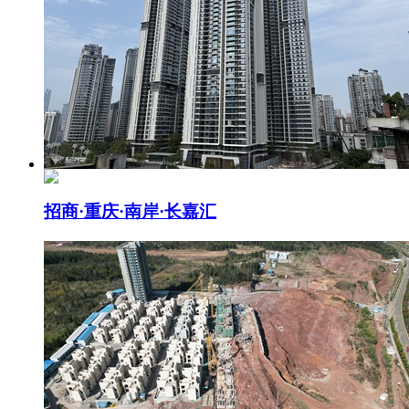
招商·重庆·南岸·长嘉汇