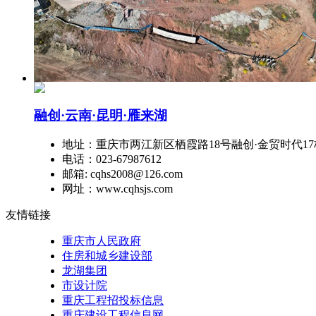
融创·云南·昆明·雁来湖
地址：重庆市两江新区栖霞路18号融创·金贸时代17
电话：023-67987612
邮箱: cqhs2008@126.com
网址：www.cqhsjs.com
友情链接
重庆市人民政府
住房和城乡建设部
龙湖集团
市设计院
重庆工程招投标信息
重庆建设工程信息网