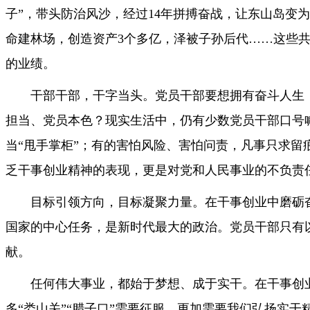
子”，带头防治风沙，经过14年拼搏奋战，让东山岛变为
命建林场，创造资产3个多亿，泽被子孙后代……这些
的业绩。
干部干部，干字当头。党员干部要想拥有奋斗人生
担当、党员本色？现实生活中，仍有少数党员干部口号
当“甩手掌柜”；有的害怕风险、害怕问责，凡事只求
乏干事创业精神的表现，更是对党和人民事业的不负责
目标引领方向，目标凝聚力量。在干事创业中磨砺
国家的中心任务，是新时代最大的政治。党员干部只有
献。
任何伟大事业，都始于梦想、成于实干。在干事创业
多“娄山关”“腊子口”需要征服，更加需要我们弘扬实