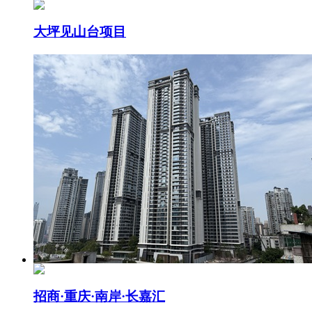
大坪见山台项目
招商·重庆·南岸·长嘉汇