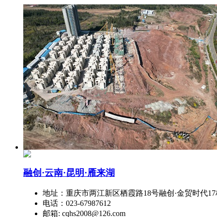
融创·云南·昆明·雁来湖
地址：重庆市两江新区栖霞路18号融创·金贸时代17
电话：023-67987612
邮箱: cqhs2008@126.com