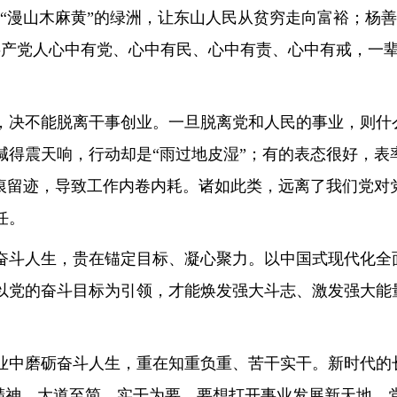
“漫山木麻黄”的绿洲，让东山人民从贫穷走向富裕；杨善
共产党人心中有党、心中有民、心中有责、心中有戒，一
，决不能脱离干事创业。一旦脱离党和人民的事业，则什
喊得震天响，行动却是“雨过地皮湿”；有的表态很好，表
留痕留迹，导致工作内卷内耗。诸如此类，远离了我们党对
任。
奋斗人生，贵在锚定目标、凝心聚力。以中国式现代化全
以党的奋斗目标为引领，才能焕发强大斗志、激发强大能
中磨砺奋斗人生，重在知重负重、苦干实干。新时代的长
干精神。大道至简，实干为要。要想打开事业发展新天地